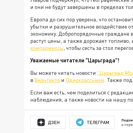
и они не будут завершены в пределах то
Европа до сих пор уверена, что останови
убытки и разрушительное воздействие о
экономику. Добропорядочные граждане в
растут цены, а также дорожает топливо, 
компромиссы
, чтобы сесть за стол пере
Уважаемые читатели "Царьграда"!
Вы можете читать новости
"Царьград Мо
в
Вконтакте
и
Одноклассники
. Также по
Если вам есть, чем поделиться с редакц
наблюдения, а также новости на нашу по
Подпи
ДЗЕН
ТЕЛЕГРАМ
и перв