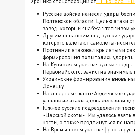
Хроника спецоперации от
ТГ-канала "Ры
Русские войска нанесли удары бесп
Полтавской области. Целью атаки 
завод, который снабжал топливом 
Другим попавшим под русские удары
которого взлетают самолеты-носите
Противник атаковал крылатыми рак
формирования попытались ударить 
На Купянском участке русские подра
Первомайского, зачистив значимые 
Украинские формирования вновь на
Донецку.
На северном фланге Авдеевского ук
успешные атаки вдоль железной дор
Южнее русские подразделения тесня
«Царской охоты». Им удалось взять
части, а также продвинуться по на
На Времьевском участке фронта рус