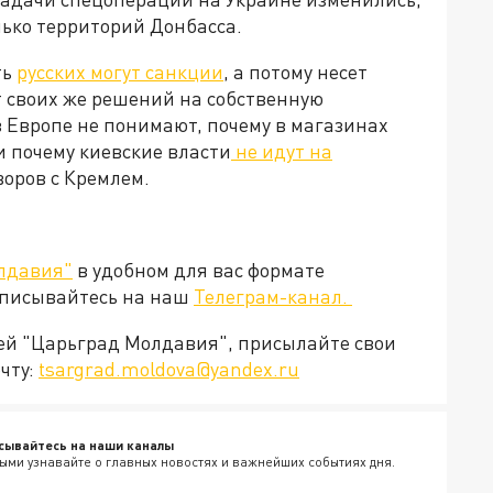
лько территорий Донбасса.
ть
русских могут санкции
, а потому несет
т своих же решений на собственную
 Европе не понимают, почему в магазинах
и почему киевские власти
не идут на
говоров с Кремлем.
лдавия"
в удобном для вас формате
дписывайтесь на наш
Телеграм-канал.
ией "Царьград Молдавия", присылайте свои
чту:
tsargrad.moldova@yandex.ru
сывайтесь на наши каналы
ыми узнавайте о главных новостях и важнейших событиях дня.