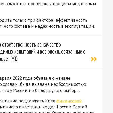
всевозможных проверок, упрощены механизмы
рдить только три фактора: эффективность
ичного состава и надежность в эксплуатации.
 ответственность за качество
димых испытаний и все риски, связанные с
бщает МО.
раля 2022 года объявил о начале
го словам, была вызвана необходимостью
что у России не было другого выбора.
 решение поддержать Киев
финансовой
м, министр иностранных дел России Сергей
 задачи спецоперации на Украине изменились,