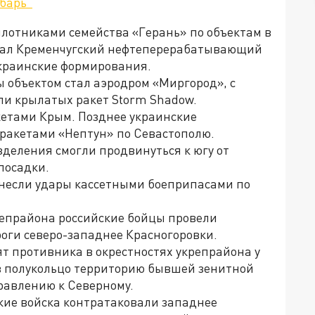
барь"
илотниками семейства «Герань» по объектам в
стал Кременчугский нефтеперерабатывающий
украинские формирования.
 объектом стал аэродром «Миргород», с
ли крылатых ракет Storm Shadow.
етами Крым. Позднее украинские
ракетами «Нептун» по Севастополю.
зделения смогли продвинуться к югу от
посадки.
несли удары кассетными боеприпасами по
репрайона российские бойцы провели
оги северо-западнее Красногоровки.
т противника в окрестностях укрепрайона у
 в полукольцо территорию бывшей зенитной
правлению к Северному.
ские войска контратаковали западнее