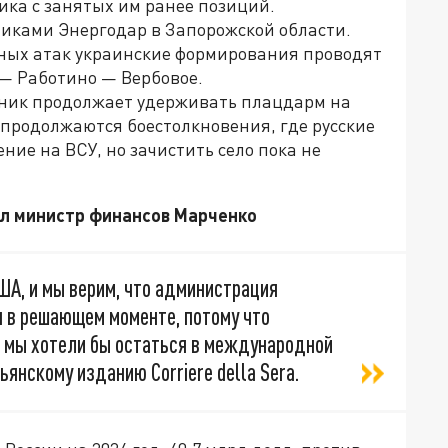
ка с занятых им ранее позиций.
иками Энергодар в Запорожской области.
чных атак украинские формирования проводят
— Работино — Вербовое.
ник продолжает удерживать плацдарм на
 продолжаются боестолкновения, где русские
ие на ВСУ, но зачистить село пока не
ил министр финансов Марченко
ША, и мы верим, что администрация
 в решающем моменте, потому что
 и мы хотели бы остаться в международной
ьянскому изданию Corriere della Sera.