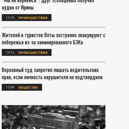
"Мы не вернемся": друг Усольцевых получил
аудио от Ирины
13:18
ПРОИСШЕСТВИЯ
Жителей и туристов Ялты экстренно эвакуируют с
побережья из-за заминированного БЭКа
13:14
ПРОИСШЕСТВИЯ
Верховный суд запретил лишать водительских
прав, если личность нарушителя не подтвердили
13:08
ОБЩЕСТВО