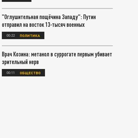
"Оглушительная пощёчина Западу": Путин
отправил на восток 13-тысяч военных
00:22
ПОЛИТИКА
Врач Козина: метанол в суррогате первым убивает
зрительный нерв
00:11
ОБЩЕСТВО