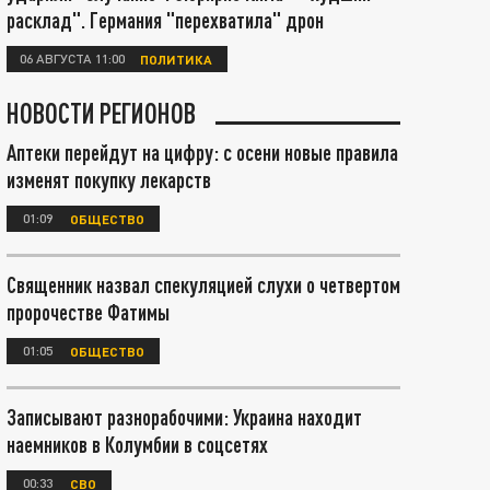
расклад". Германия "перехватила" дрон
06 АВГУСТА 11:00
ПОЛИТИКА
НОВОСТИ РЕГИОНОВ
Аптеки перейдут на цифру: с осени новые правила
изменят покупку лекарств
01:09
ОБЩЕСТВО
Священник назвал спекуляцией слухи о четвертом
пророчестве Фатимы
01:05
ОБЩЕСТВО
Записывают разнорабочими: Украина находит
наемников в Колумбии в соцсетях
00:33
СВО