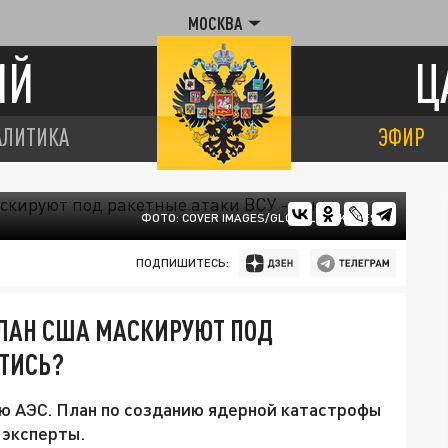
МОСКВА
ИЙ
Ц
АЛИТИКА
ЭФИР
ФОТО: COVER IMAGES/GLOBALLOOKPRESS
ПОДПИШИТЕСЬ:
 ПЛАН США МАСКИРУЮТ ПОД
СТИСЬ?
ю АЭС. План по созданию ядерной катастрофы
 эксперты.