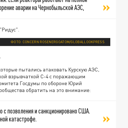
орение аварии на Чернобыльской АЭС,
 "Ридус".
ФОТО: CONCERN ROSENERGOATOM/GLOBALLOOKPRESS
А
 которые пытались атаковать Курскую АЭС,
кой взрывчаткой С-4 с поражающим
омитета Госдумы по обороне Юрий
ообщества обратить на это внимание:
но с позволения и санкционировано США.
рной катастрофе.