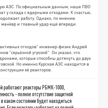
скую АЭС. По официальным данным, наше ПВО
рат у склада с ядерными отходами. К счастью,
родолжает работу. Однако, по мнению
й манёвр и главный удар ещё впереди.
оактивных отходов" инженер-физик Андрей
ов "серьёзной угрозой". Он указал, что
дронами, которые способны дотянуть до двух
товской. Но именно Курская АЭС находится в
конструкции её реакторов.
ней работают реакторы РБМК-1000,
нность - полное отсутствие защитной
, в каком состоянии будет находиться
ия. Если реакторы работают на полной