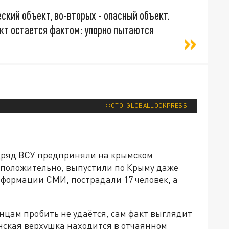
еский объект, во-вторых - опасный объект.
кт остается фактом: упорно пытаются
ФОТО: GLOBALLOOKPRESS
одряд ВСУ предприняли на крымском
дположительно, выпустили по Крыму даже
нформации СМИ, пострадали 17 человек, а
инцам пробить не удаётся, сам факт выглядит
нская верхушка находится в отчаянном