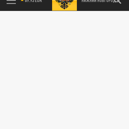
НИЖНИЙ НОВГОРОД
115093, г. Москва, переулок Партийный,
д.1, к.57, стр.3, эт.1, пом.I, ком.45
Тел.:
+7 (495) 374-77-73
info@tsargrad.tv
Адрес для пресс-релизов
press@tsargrad.tv
Средство массовой информации сетевое издание