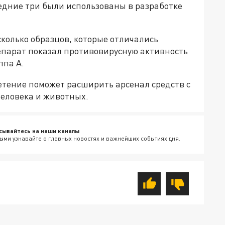
едние три были использованы в разработке
колько образцов, которые отличались
парат показал противовирусную активность
ппа А.
етение поможет расширить арсенал средств с
еловека и животных.
сывайтесь на наши каналы
ыми узнавайте о главных новостях и важнейших событиях дня.