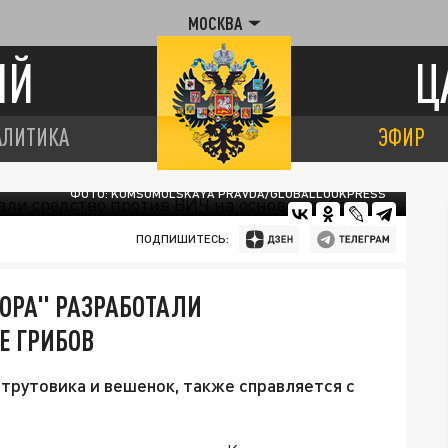
МОСКВА
ИЙ
Ц
АЛИТИКА
ЭФИР
ФОТО: KOMSOMOLSKAYA PRAVDA/GLOBALLOOKPRESS
ПОДПИШИТЕСЬ:
ОРА" РАЗРАБОТАЛИ
Е ГРИБОВ
 трутовика и вешенок, также справляется с