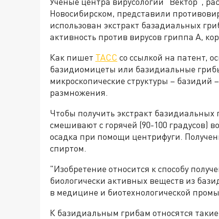
Учёные центра вирусологии "Вектор", ра
Новосибирском, представили противовиру
использован экстракт базадиальных гри
активность против вирусов гриппа А, ко
Как пишет
ТАСС
со ссылкой на патент, о
базидиомицеты или базидиальные грибы
микроскопические структуры – базидий –
размножения.
Чтобы получить экстракт базидиальных г
смешивают с горячей (90-100 градусов) в
осадка при помощи центрифуги. Получе
спиртом.
"Изобретение относится к способу получ
биологически активных веществ из бази
в медицине и биотехнологической промыш
К базидиальным грибам относятся таки