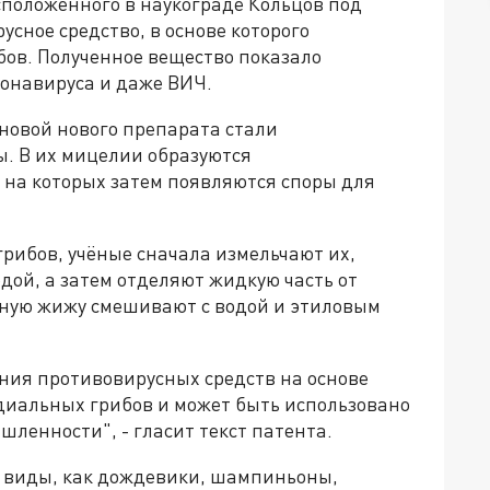
сположенного в наукограде Кольцов под
сное средство, в основе которого
бов. Полученное вещество показало
ронавируса и даже ВИЧ.
сновой нового препарата стали
. В их мицелии образуются
 на которых затем появляются споры для
рибов, учёные сначала измельчают их,
одой, а затем отделяют жидкую часть от
нную жижу смешивают с водой и этиловым
ения противовирусных средств на основе
диальных грибов и может быть использовано
ленности", - гласит текст патента.
е виды, как дождевики, шампиньоны,