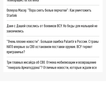
Оплеуха Маску. "Пора снять белые перчатки": Как уничтожить
Starlink
Даня с Дашей спаслись от боевиков ВСУ. Но беды для малышей не
закончились
"Очень плохие новости": Большая ошибка Palantir в России. Страны
НАТО впервые за СВО остановили поставки оружия. ВСУ теряют
приграничье?
Три главных инсайда об СВО. Отмена мобилизации и возвращение
"генерала Армагеддона"? Отличные новости, которые ждали все