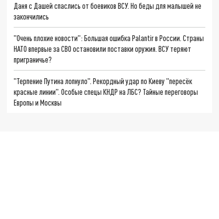
Даня с Дашей спаслись от боевиков ВСУ. Но беды для малышей не
закончились
"Очень плохие новости": Большая ошибка Palantir в России. Страны
НАТО впервые за СВО остановили поставки оружия. ВСУ теряют
приграничье?
"Терпение Путина лопнуло". Рекордный удар по Киеву "пересёк
красные линии". Особые спецы КНДР на ЛБС? Тайные переговоры
Европы и Москвы