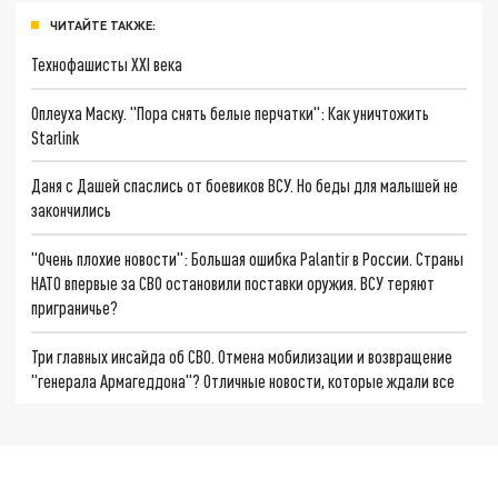
ЧИТАЙТЕ ТАКЖЕ:
Технофашисты XXI века
Оплеуха Маску. "Пора снять белые перчатки": Как уничтожить
Starlink
Даня с Дашей спаслись от боевиков ВСУ. Но беды для малышей не
закончились
"Очень плохие новости": Большая ошибка Palantir в России. Страны
НАТО впервые за СВО остановили поставки оружия. ВСУ теряют
приграничье?
Три главных инсайда об СВО. Отмена мобилизации и возвращение
"генерала Армагеддона"? Отличные новости, которые ждали все