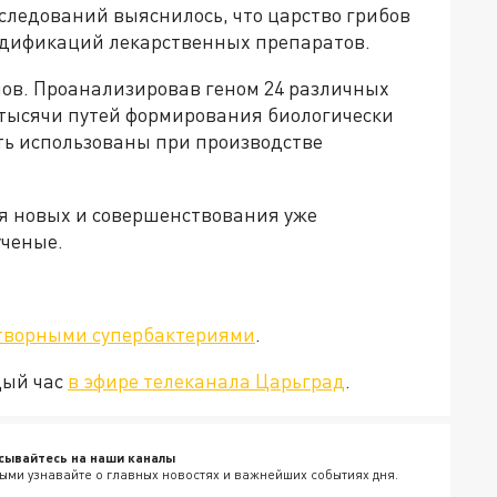
сследований выяснилось, что царство грибов
дификаций лекарственных препаратов.
нов. Проанализировав геном 24 различных
 тысячи путей формирования биологически
ть использованы при производстве
я новых и совершенствования уже
ученые.
етворными супербактериями
.
дый час
в эфире телеканала Царьград
.
сывайтесь на наши каналы
ыми узнавайте о главных новостях и важнейших событиях дня.