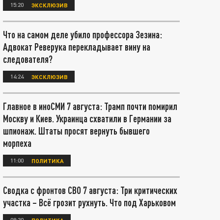
15:20
ЭКСКЛЮЗИВ
Что на самом деле убило профессора Зезина:
Адвокат Реверука перекладывает вину на
следователя?
14:24
ЭКСКЛЮЗИВ
Главное в иноСМИ 7 августа: Трамп почти помирил
Москву и Киев. Украинца схватили в Германии за
шпионаж. Штаты просят вернуть бывшего
морпеха
11:00
ПОЛИТИКА
Сводка с фронтов СВО 7 августа: Три критических
участка – Всё грозит рухнуть. Что под Харьковом
08:30
ПОЛИТИКА