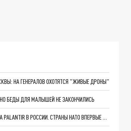
ОСКВЫ: НА ГЕНЕРАЛОВ ОХОТЯТСЯ "ЖИВЫЕ ДРОНЫ"
. НО БЕДЫ ДЛЯ МАЛЫШЕЙ НЕ ЗАКОНЧИЛИСЬ
"ОЧЕНЬ ПЛОХИЕ НОВОСТИ": БОЛЬШАЯ ОШИБКА PALANTIR В РОССИИ. СТРАНЫ НАТО ВПЕРВЫЕ ЗА СВО ОСТАНОВИЛИ ПОСТАВКИ ОРУЖИЯ. ВСУ ТЕРЯЮТ ПРИГРАНИЧЬЕ?