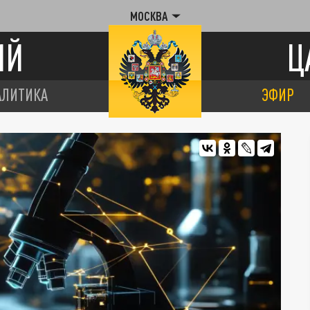
МОСКВА
ИЙ
Ц
АЛИТИКА
ЭФИР