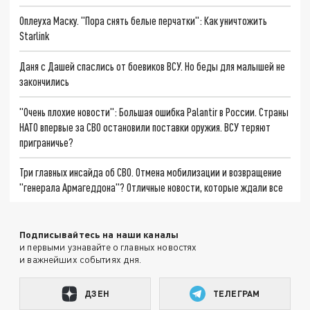
Оплеуха Маску. "Пора снять белые перчатки": Как уничтожить
Starlink
Даня с Дашей спаслись от боевиков ВСУ. Но беды для малышей не
закончились
"Очень плохие новости": Большая ошибка Palantir в России. Страны
НАТО впервые за СВО остановили поставки оружия. ВСУ теряют
приграничье?
Три главных инсайда об СВО. Отмена мобилизации и возвращение
"генерала Армагеддона"? Отличные новости, которые ждали все
Подписывайтесь на наши каналы
и первыми узнавайте о главных новостях
и важнейших событиях дня.
ДЗЕН
ТЕЛЕГРАМ