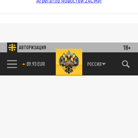
Агрегатор новостей 24СМИ
18+
АВТОРИЗАЦИЯ
РОССИЯ
85.64 BRENT
89.93 EUR