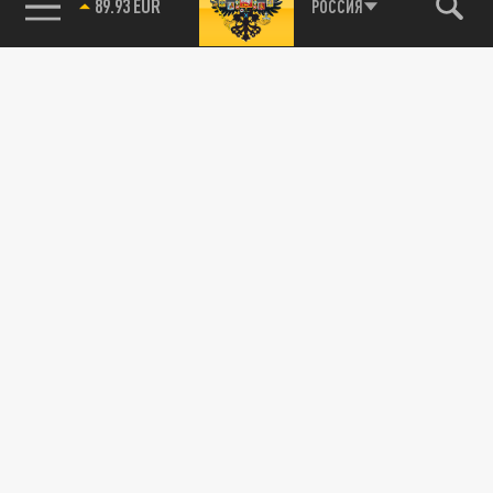
89.93 EUR
РОССИЯ
115093, г. Москва, переулок Партийный,
д.1, к.57, стр.3, эт.1, пом.I, ком.45
Тел.:
+7 (495) 374-77-73
info@tsargrad.tv
Адрес для пресс-релизов
press@tsargrad.tv