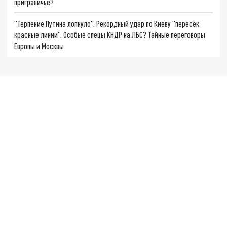
приграничье?
"Терпение Путина лопнуло". Рекордный удар по Киеву "пересёк
красные линии". Особые спецы КНДР на ЛБС? Тайные переговоры
Европы и Москвы