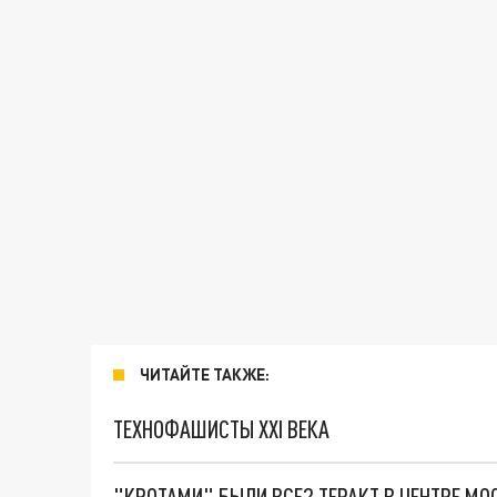
ЧИТАЙТЕ ТАКЖЕ:
ТЕХНОФАШИСТЫ XXI ВЕКА
"КРОТАМИ" БЫЛИ ВСЕ? ТЕРАКТ В ЦЕНТРЕ М