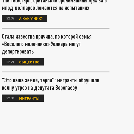
The Telegraph: британские бронемашины Ajax за 8
млрд долларов ломаются на испытаниях
22:32
А КАК У НИХ?
Стала известна причина, по которой семья
«Веселого молочника» Уолкера могут
депортировать
22:21
ОБЩЕСТВО
"Это наша земля, терпи": мигранты обрушили
волну угроз на депутата Воропаеву
22:04
МИГРАНТЫ