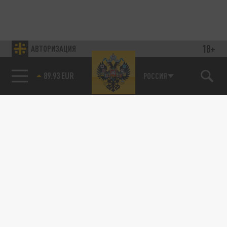
18+
АВТОРИЗАЦИЯ
89.93 EUR
РОССИЯ