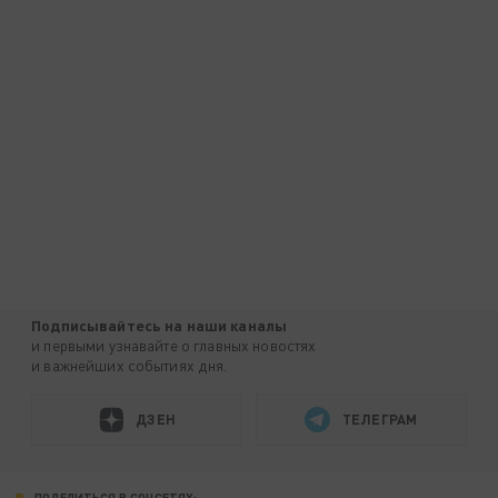
Подписывайтесь на наши каналы
и первыми узнавайте о главных новостях
и важнейших событиях дня.
ДЗЕН
ТЕЛЕГРАМ
ПОДЕЛИТЬСЯ В СОЦСЕТЯХ: