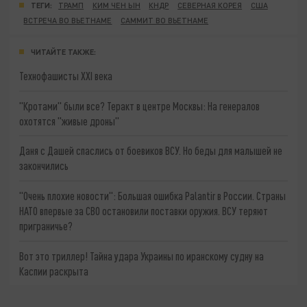
ТЕГИ:
ТРАМП
КИМ ЧЕН ЫН
КНДР
СЕВЕРНАЯ КОРЕЯ
США
ВСТРЕЧА ВО ВЬЕТНАМЕ
САММИТ ВО ВЬЕТНАМЕ
ЧИТАЙТЕ ТАКЖЕ:
Технофашисты XXI века
"Кротами" были все? Теракт в центре Москвы: На генералов
охотятся "живые дроны"
Даня с Дашей спаслись от боевиков ВСУ. Но беды для малышей не
закончились
"Очень плохие новости": Большая ошибка Palantir в России. Страны
НАТО впервые за СВО остановили поставки оружия. ВСУ теряют
приграничье?
Вот это триллер! Тайна удара Украины по иранскому судну на
Каспии раскрыта