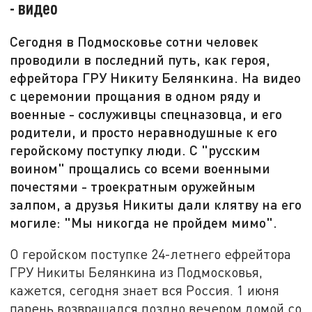
- видео
Сегодня в Подмосковье сотни человек
проводили в последний путь, как героя,
ефрейтора ГРУ Никиту Белянкина. На видео
с церемонии прощания в одном ряду и
военные - сослуживцы спецназовца, и его
родители, и просто неравнодушные к его
геройскому поступку люди. С "русским
воином" прощались со всеми военными
почестями - троекратным оружейным
залпом, а друзья Никиты дали клятву на его
могиле: "Мы никогда не пройдем мимо".
О геройском поступке 24-летнего ефрейтора
ГРУ Никиты Белянкина из Подмосковья,
кажется, сегодня знает вся Россия. 1 июня
парень возвращался поздно вечером домой со