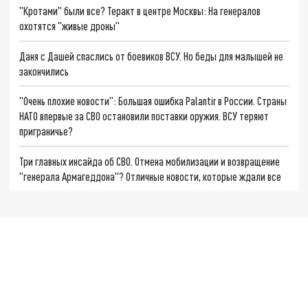
"Кротами" были все? Теракт в центре Москвы: На генералов
охотятся "живые дроны"
Даня с Дашей спаслись от боевиков ВСУ. Но беды для малышей не
закончились
"Очень плохие новости": Большая ошибка Palantir в России. Страны
НАТО впервые за СВО остановили поставки оружия. ВСУ теряют
приграничье?
Три главных инсайда об СВО. Отмена мобилизации и возвращение
"генерала Армагеддона"? Отличные новости, которые ждали все