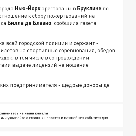
города
Нью-Йорк
арестованы в
Бруклине
по
 отношение к сбору пожертвований на
иса
Билла де Блазио
, сообщила газета
ка всей городской полиции и сержант -
билетов на спортивные соревнования, обедов
здок, в том числе в сопровождении
ствии выдаче лицензий на ношение
ских предпринимателя - щедрые доноры де
сывайтесь на наши каналы
ыми узнавайте о главных новостях и важнейших событиях дня.