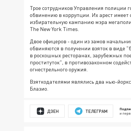
Трое сотрудников Управления полиции 
обвинению в коррупции. Их арест имеет
избирательную кампанию мэра мегапол
The New York Times.
Двое офицеров - один из замов начальни
обвиняются в получении взяток в виде "
в роскошных ресторанах, зарубежных пое
проституток", в противозаконном содей
огнестрельного оружия.
Взяткодателями являлись два нью-йорк
Блазио.
Подпи
ДЗЕН
ТЕЛЕГРАМ
и перв