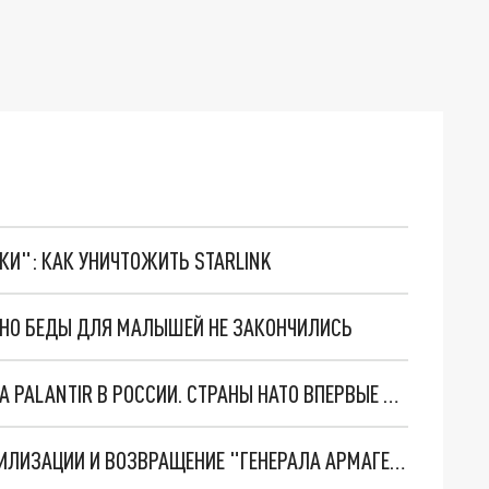
ТКИ": КАК УНИЧТОЖИТЬ STARLINK
. НО БЕДЫ ДЛЯ МАЛЫШЕЙ НЕ ЗАКОНЧИЛИСЬ
"ОЧЕНЬ ПЛОХИЕ НОВОСТИ": БОЛЬШАЯ ОШИБКА PALANTIR В РОССИИ. СТРАНЫ НАТО ВПЕРВЫЕ ЗА СВО ОСТАНОВИЛИ ПОСТАВКИ ОРУЖИЯ. ВСУ ТЕРЯЮТ ПРИГРАНИЧЬЕ?
ТРИ ГЛАВНЫХ ИНСАЙДА ОБ СВО. ОТМЕНА МОБИЛИЗАЦИИ И ВОЗВРАЩЕНИЕ "ГЕНЕРАЛА АРМАГЕДДОНА"? ОТЛИЧНЫЕ НОВОСТИ, КОТОРЫЕ ЖДАЛИ ВСЕ