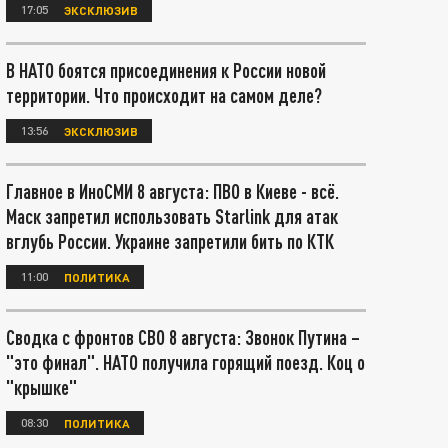
17:05
ЭКСКЛЮЗИВ
В НАТО боятся присоединения к России новой
территории. Что происходит на самом деле?
13:56
ЭКСКЛЮЗИВ
Главное в ИноСМИ 8 августа: ПВО в Киеве - всё.
Маск запретил использовать Starlink для атак
вглубь России. Украине запретили бить по КТК
11:00
ПОЛИТИКА
Сводка с фронтов СВО 8 августа: Звонок Путина –
"это финал". НАТО получила горящий поезд. Коц о
"крышке"
08:30
ПОЛИТИКА