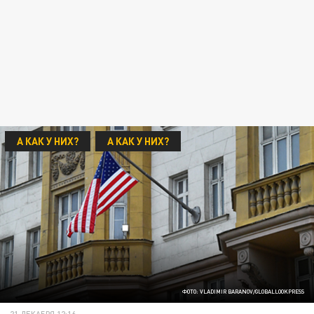
А КАК У НИХ?
А КАК У НИХ?
ФОТО: VLADIMIR BARANOV/GLOBALLOOKPRESS
21 ДЕКАБРЯ 12:16