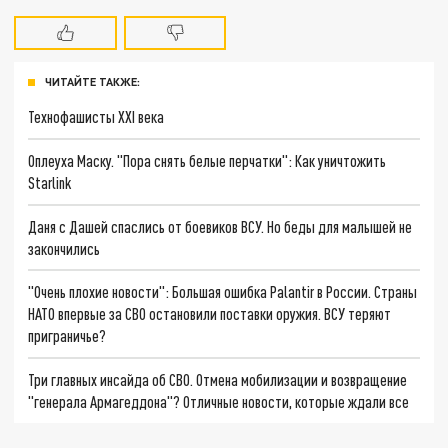
ЧИТАЙТЕ ТАКЖЕ:
Технофашисты XXI века
Оплеуха Маску. "Пора снять белые перчатки": Как уничтожить
Starlink
Даня с Дашей спаслись от боевиков ВСУ. Но беды для малышей не
закончились
"Очень плохие новости": Большая ошибка Palantir в России. Страны
НАТО впервые за СВО остановили поставки оружия. ВСУ теряют
приграничье?
Три главных инсайда об СВО. Отмена мобилизации и возвращение
"генерала Армагеддона"? Отличные новости, которые ждали все