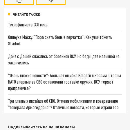
ЧИТАЙТЕ ТАКЖЕ:
Технофашисты XXI века
Оплеуха Маску. "Пора снять белые перчатки": Как уничтожить
Starlink
Даня с Дашей спаслись от боевиков ВСУ. Но беды для малышей не
закончились
"Очень плохие новости": Большая ошибка Palantir в России. Страны
НАТО впервые за СВО остановили поставки оружия. ВСУ теряют
приграничье?
Три главных инсайда об СВО. Отмена мобилизации и возвращение
"генерала Армагеддона"? Отличные новости, которые ждали все
Подписывайтесь на наши каналы