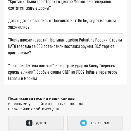
"Кротами" были все? Теракт в центре Москвы: На генералов
охотятся "живые дроны"
Даня с Дашей спаслись от боевиков ВСУ. Но беды для малышей не
закончились
"Очень плохие новости": Большая ошибка Palantir в России. Страны
НАТО впервые за СВО остановили поставки оружия. ВСУ теряют
приграничье?
"Терпение Путина лопнуло". Рекордный удар по Киеву "пересёк
красные линии". Особые спецы КНДР на ЛБС? Тайные переговоры
Европы и Москвы
Подписывайтесь на наши каналы
и первыми узнавайте о главных новостях
и важнейших событиях дня.
ДЗЕН
ТЕЛЕГРАМ