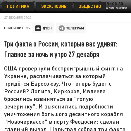
ПОЛИТИКА
ЭКСКЛЮЗИВ
ОБЩЕСТВО
© OHDE/FACE TO FACE/GLOBALLOOKPRESS
27 ДЕКАБРЯ 07:30
ПОДПИШИТЕСЬ:
Три факта о России, которые вас удивят:
Главное за ночь и утро 27 декабря
США провернули беспроигрышный финт на
Украине, расплачиваться за который
придётся Евросоюзу. Что теперь будет с
Россией? Лолита, Киркоров, Ивлеева
бросились извиняться за "голую
вечеринку". И выяснились подробности
уничтожения большого десантного корабля
"Новочеркасск" в порту Феодосии: сделан
главный вывод. Царьград собрал три факта