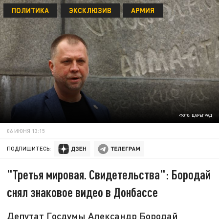
ПОЛИТИКА
ЭКСКЛЮЗИВ
АРМИЯ
ФОТО: ЦАРЬГРАД
06 ИЮНЯ 13:15
ПОДПИШИТЕСЬ:
"Третья мировая. Свидетельства": Бородай
снял знаковое видео в Донбассе
Депутат Госдумы Александр Бородай