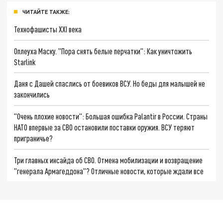
ЧИТАЙТЕ ТАКЖЕ:
Технофашисты XXI века
Оплеуха Маску. "Пора снять белые перчатки": Как уничтожить
Starlink
Даня с Дашей спаслись от боевиков ВСУ. Но беды для малышей не
закончились
"Очень плохие новости": Большая ошибка Palantir в России. Страны
НАТО впервые за СВО остановили поставки оружия. ВСУ теряют
приграничье?
Три главных инсайда об СВО. Отмена мобилизации и возвращение
"генерала Армагеддона"? Отличные новости, которые ждали все