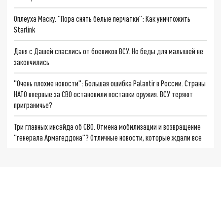
Оплеуха Маску. "Пора снять белые перчатки": Как уничтожить
Starlink
Даня с Дашей спаслись от боевиков ВСУ. Но беды для малышей не
закончились
"Очень плохие новости": Большая ошибка Palantir в России. Страны
НАТО впервые за СВО остановили поставки оружия. ВСУ теряют
приграничье?
Три главных инсайда об СВО. Отмена мобилизации и возвращение
"генерала Армагеддона"? Отличные новости, которые ждали все