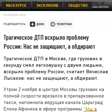
МЫ В КУРСЕ
ЭКСКЛЮЗИВ
ОБЩЕСТВО
KOMSOMOLSKAYA PRAVDA/GLOBALLOOKPRESS
03 НОЯБРЯ 18:45
ПОДПИШИТЕСЬ:
Трагическое ДТП вскрыло проблему
России: Нас не защищают, а обдирают
Трагическое ДТП в Москве, где грузовик в
секунду смял легковушку с двумя людьми,
вскрыло проблему России, считает Вячеслав
Лысаков: нас не защищают, а обдирают.
Утром 2 ноября в центре Москвы грузовик на
полной скорости врезался в припаркованное
такси, напомнила ведущая канала Царьград
Елена Афонина в эфире программы
"Мы в