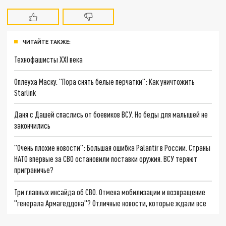
ЧИТАЙТЕ ТАКЖЕ:
Технофашисты XXI века
Оплеуха Маску. "Пора снять белые перчатки": Как уничтожить
Starlink
Даня с Дашей спаслись от боевиков ВСУ. Но беды для малышей не
закончились
"Очень плохие новости": Большая ошибка Palantir в России. Страны
НАТО впервые за СВО остановили поставки оружия. ВСУ теряют
приграничье?
Три главных инсайда об СВО. Отмена мобилизации и возвращение
"генерала Армагеддона"? Отличные новости, которые ждали все