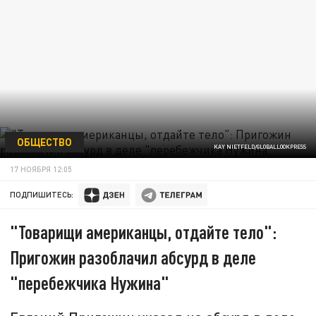
ОБЩЕСТВО
KAY NIETFELD/GLOBALLOOKPRESS
17 НОЯБРЯ 12:05
ПОДПИШИТЕСЬ:
"Товарищи американцы, отдайте тело":
Пригожин разоблачил абсурд в деле
"перебежчика Нужина"