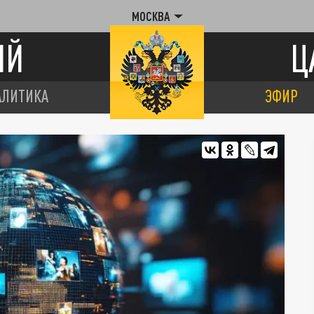
МОСКВА
ИЙ
Ц
АЛИТИКА
ЭФИР