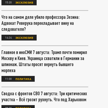
15:20
ЭКСКЛЮЗИВ
Что на самом деле убило профессора Зезина:
Адвокат Реверука перекладывает вину на
следователя?
14:24
ЭКСКЛЮЗИВ
Главное в иноСМИ 7 августа: Трамп почти помирил
Москву и Киев. Украинца схватили в Германии за
шпионаж. Штаты просят вернуть бывшего
морпеха
11:00
ПОЛИТИКА
Сводка с фронтов СВО 7 августа: Три критических
участка – Всё грозит рухнуть. Что под Харьковом
08:30
ПОЛИТИКА