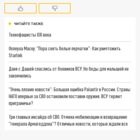
ЧИТАЙТЕ ТАКЖЕ:
Технофашисты XXI века
Оплеуха Маску. "Пора снять белые перчатки": Как уничтожить
Starlink
Даня с Дашей спаслись от боевиков ВСУ. Но беды для малышей не
закончились
"Очень плохие новости": Большая ошибка Palantir в России. Страны
НАТО впервые за СВО остановили поставки оружия. ВСУ теряют
приграничье?
Три главных инсайда об СВО. Отмена мобилизации и возвращение
"генерала Армагеддона"? Отличные новости, которые ждали все