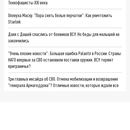
Технофашисты XXI века
Оплеуха Маску. "Пора снять белые перчатки": Как уничтожить
Starlink
Даня с Дашей спаслись от боевиков ВСУ. Но беды для малышей не
закончились
"Очень плохие новости": Большая ошибка Palantir в России. Страны
НАТО впервые за СВО остановили поставки оружия. ВСУ теряют
приграничье?
Три главных инсайда об СВО. Отмена мобилизации и возвращение
"генерала Армагеддона"? Отличные новости, которые ждали все