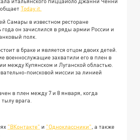
ржала итальянского пиццайоло Джанни Ченни
сообщает
Today.it.
ей Самары в известном ресторане
4 года он зачислился в ряды армии России и
танковый полк.
тоит в браке и является отцом двоих детей.
е военнослужащие захватили его в плен в
рии между Купянском и Луганской областью.
ывательно-поисковой миссии за линией
ачен в плен между 7 и 8 января, когда
тылу врага.
тях
"ВКонтакте"
и
"Одноклассники"
, а также
.