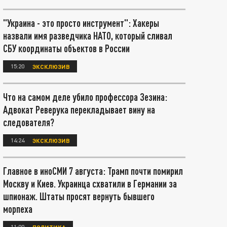
"Украина - это просто инструмент": Хакеры
назвали имя разведчика НАТО, который сливал
СБУ координаты объектов в России
15:20
ЭКСКЛЮЗИВ
Что на самом деле убило профессора Зезина:
Адвокат Реверука перекладывает вину на
следователя?
14:24
ЭКСКЛЮЗИВ
Главное в иноСМИ 7 августа: Трамп почти помирил
Москву и Киев. Украинца схватили в Германии за
шпионаж. Штаты просят вернуть бывшего
морпеха
11:00
ПОЛИТИКА