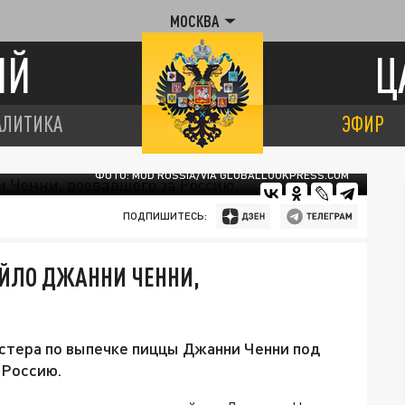
МОСКВА
ИЙ
Ц
АЛИТИКА
ЭФИР
ФОТО: MOD RUSSIA/VIA GLOBALLOOKPRESS.COM
ПОДПИШИТЕСЬ:
АЙЛО ДЖАННИ ЧЕННИ,
стера по выпечке пиццы Джанни Ченни под
 Россию.