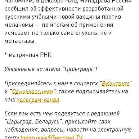
Напомним, в декабре НИЦ Минздрава России
сообщил об эффективности разработанной
русскими учёными новой вакцины против
меланомы — по итогам её применения
исчезает не только сама опухоль, но и
метастазы.
* матричная РНК
Уважаемые читатели "Царьграда"!
Присоединяйтесь к нам в соцсетях "
ВКонтакте
"
и "
Одноклассники
", также подписывайтесь на
наш
телеграм-канал
.
Если вам есть чем поделиться с редакцией
"Царьград. Беларусь", присылайте свои
наблюдения, вопросы, новости на электронную
почту
belorussia@Tsargrad.TV
.