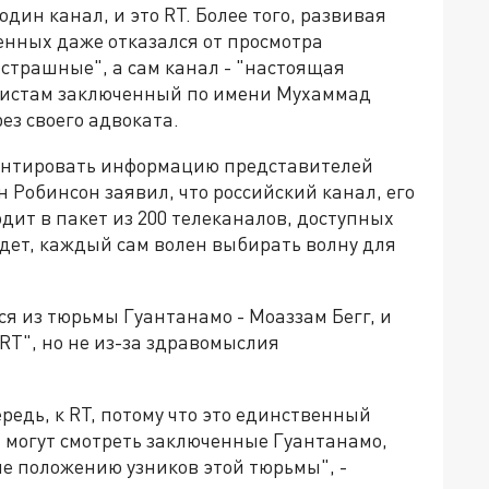
ин канал, и это RT. Более того, развивая
енных даже отказался от просмотра
 страшные", а сам канал - "настоящая
листам заключенный по имени Мухаммад
ез своего адвоката.
ентировать информацию представителей
 Робинсон заявил, что российский канал, его
дит в пакет из 200 телеканалов, доступных
идет, каждый сам волен выбирать волну для
я из тюрьмы Гуантанамо - Моаззам Бегг, и
 RT", но не из-за здравомыслия
редь, к RT, потому что это единственный
 могут смотреть заключенные Гуантанамо,
е положению узников этой тюрьмы", -