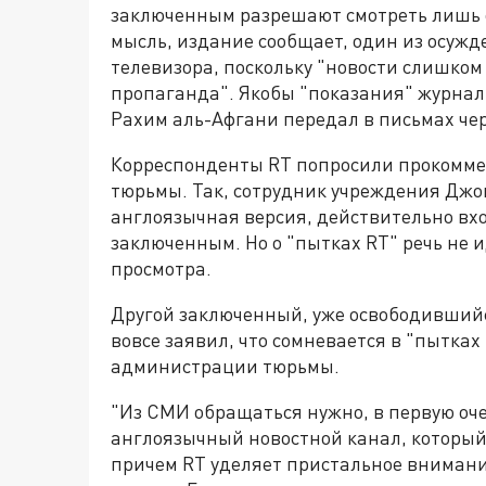
заключенным разрешают смотреть лишь од
мысль, издание сообщает, один из осужд
телевизора, поскольку "новости слишком
пропаганда". Якобы "показания" журна
Рахим аль-Афгани передал в письмах чер
Корреспонденты RT попросили прокомм
тюрьмы. Так, сотрудник учреждения Джон
англоязычная версия, действительно вхо
заключенным. Но о "пытках RT" речь не 
просмотра.
Другой заключенный, уже освободившийс
вовсе заявил, что сомневается в "пытках
администрации тюрьмы.
"Из СМИ обращаться нужно, в первую оче
англоязычный новостной канал, который
причем RT уделяет пристальное внимани