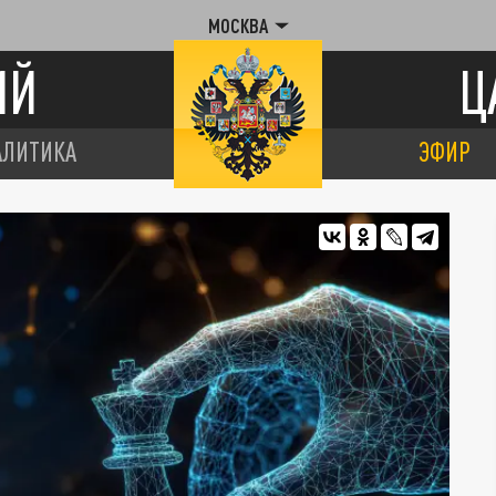
МОСКВА
ИЙ
Ц
АЛИТИКА
ЭФИР