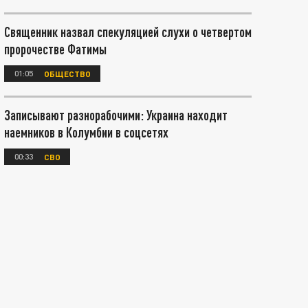
Священник назвал спекуляцией слухи о четвертом
пророчестве Фатимы
01:05
ОБЩЕСТВО
Записывают разнорабочими: Украина находит
наемников в Колумбии в соцсетях
00:33
СВО