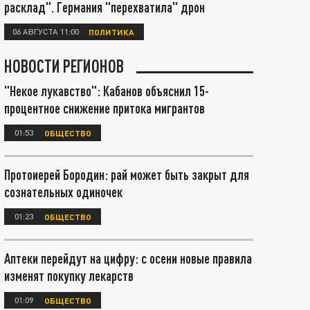
расклад". Германия "перехватила" дрон
06 АВГУСТА 11:00
ПОЛИТИКА
НОВОСТИ РЕГИОНОВ
"Некое лукавство": Кабанов объяснил 15-
процентное снижение притока мигрантов
01:53
ОБЩЕСТВО
Протоиерей Бородин: рай может быть закрыт для
сознательных одиночек
01:23
ОБЩЕСТВО
Аптеки перейдут на цифру: с осени новые правила
изменят покупку лекарств
01:09
ОБЩЕСТВО