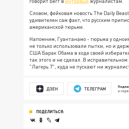
говорит Бегг в
интервью
журналистам.
Словом, фейковая новость The Daily Beast
удивителен сам факт, что русским припи
американской тюрьме.
Напомним, Гуантанамо - тюрьма у одноим
не только использовали пытки, но и дер
США Барак Обама в ходе своей избирате
так этого и не сделал. В исправительно
"Лагерь 7", куда не пускают ни журнали
Подпи
ДЗЕН
ТЕЛЕГРАМ
и перв
ПОДЕЛИТЬСЯ: