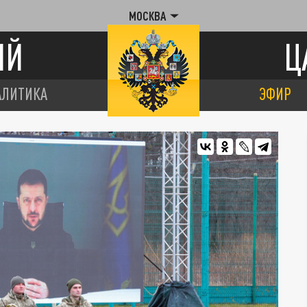
МОСКВА
ИЙ
Ц
АЛИТИКА
ЭФИР