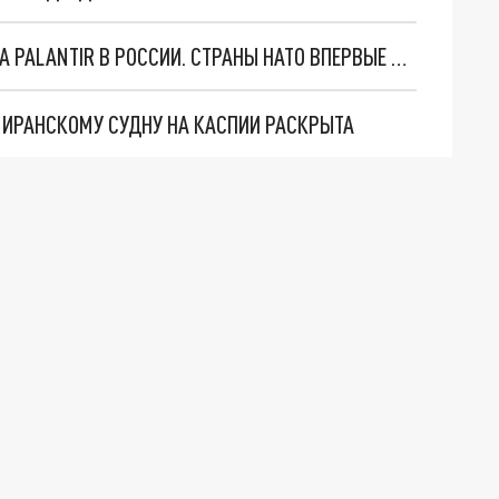
"ОЧЕНЬ ПЛОХИЕ НОВОСТИ": БОЛЬШАЯ ОШИБКА PALANTIR В РОССИИ. СТРАНЫ НАТО ВПЕРВЫЕ ЗА СВО ОСТАНОВИЛИ ПОСТАВКИ ОРУЖИЯ. ВСУ ТЕРЯЮТ ПРИГРАНИЧЬЕ?
О ИРАНСКОМУ СУДНУ НА КАСПИИ РАСКРЫТА