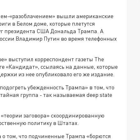
ием-«разоблачением» вышли американские
риги в Белом доме, которые плетутся
уг президента США Дональда Трампа. А
 России Владимир Путин во время телефонных
ре» выступил корреспондент газеты The
иге «Кандидат», ссылаясь на данные, которые
держки из нее опубликовало его же издание.
подогреть убежденность Трампа» в том, что
тайная группа - так называемая deep state
 «теории заговора» скоординированную
рственную политику в Штатах.
 о том, что подчиненные Трампа «борются