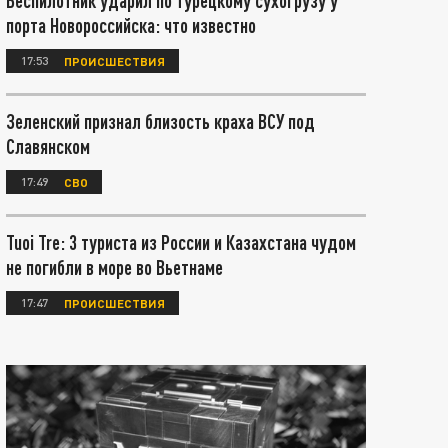
Беспилотник ударил по турецкому сухогрузу у
порта Новороссийска: что известно
17:53
ПРОИСШЕСТВИЯ
Зеленский признал близость краха ВСУ под
Славянском
17:49
СВО
Tuoi Tre: 3 туриста из России и Казахстана чудом
не погибли в море во Вьетнаме
17:47
ПРОИСШЕСТВИЯ