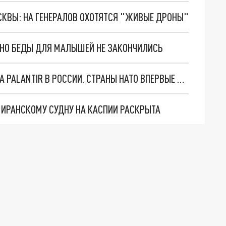
ОСКВЫ: НА ГЕНЕРАЛОВ ОХОТЯТСЯ "ЖИВЫЕ ДРОНЫ"
. НО БЕДЫ ДЛЯ МАЛЫШЕЙ НЕ ЗАКОНЧИЛИСЬ
"ОЧЕНЬ ПЛОХИЕ НОВОСТИ": БОЛЬШАЯ ОШИБКА PALANTIR В РОССИИ. СТРАНЫ НАТО ВПЕРВЫЕ ЗА СВО ОСТАНОВИЛИ ПОСТАВКИ ОРУЖИЯ. ВСУ ТЕРЯЮТ ПРИГРАНИЧЬЕ?
О ИРАНСКОМУ СУДНУ НА КАСПИИ РАСКРЫТА