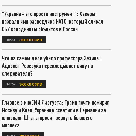
"Украина - это просто инструмент": Хакеры
назвали имя разведчика НАТО, который сливал
СБУ координаты объектов в России
15:20
ЭКСКЛЮЗИВ
Что на самом деле убило профессора Зезина:
Адвокат Реверука перекладывает вину на
следователя?
14:24
ЭКСКЛЮЗИВ
Главное в иноСМИ 7 августа: Трамп почти помирил
Москву и Киев. Украинца схватили в Германии за
шпионаж. Штаты просят вернуть бывшего
морпеха
11:00
ПОЛИТИКА