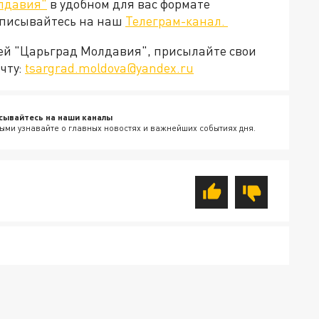
лдавия"
в удобном для вас формате
дписывайтесь на наш
Телеграм-канал.
ией "Царьград Молдавия", присылайте свои
чту:
tsargrad.moldova@yandex.ru
сывайтесь на наши каналы
ыми узнавайте о главных новостях и важнейших событиях дня.