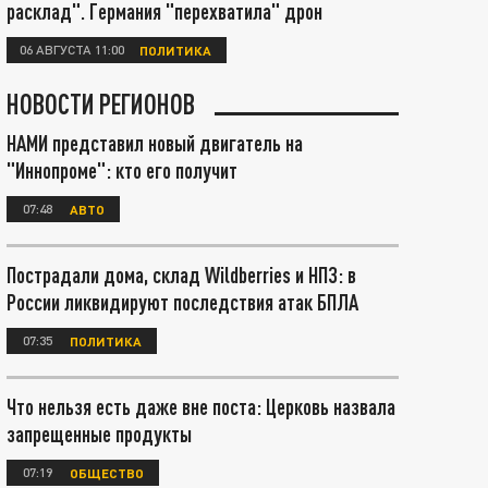
расклад". Германия "перехватила" дрон
06 АВГУСТА 11:00
ПОЛИТИКА
НОВОСТИ РЕГИОНОВ
НАМИ представил новый двигатель на
"Иннопроме": кто его получит
07:48
АВТО
Пострадали дома, склад Wildberries и НПЗ: в
России ликвидируют последствия атак БПЛА
07:35
ПОЛИТИКА
Что нельзя есть даже вне поста: Церковь назвала
запрещенные продукты
07:19
ОБЩЕСТВО