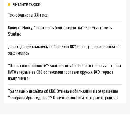
ЧИТАЙТЕ ТАКЖЕ:
Технофашисты XXI века
Оплеуха Маску. "Пора снять белые перчатки": Как уничтожить
Starlink
Даня с Дашей спаслись от боевиков ВСУ. Но беды для малышей не
закончились
"Очень плохие новости": Большая ошибка Palantir в России. Страны
НАТО впервые за СВО остановили поставки оружия. ВСУ теряют
приграничье?
Три главных инсайда об СВО. Отмена мобилизации и возвращение
"генерала Армагеддона"? Отличные новости, которые ждали все