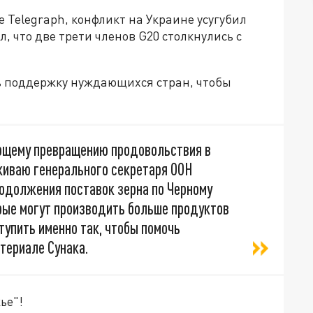
е Telegraph, конфликт на Украине усугубил
, что две трети членов G20 столкнулись с
ть поддержку нуждающихся стран, чтобы
щему превращению продовольствия в
живаю генерального секретаря ООН
родолжения поставок зерна по Черному
орые могут производить больше продуктов
тупить именно так, чтобы помочь
атериале Сунака.
ье"!