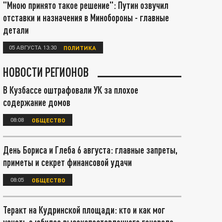
"Мною принято такое решение": Путин озвучил
отставки и назначения в Минобороны - главные
детали
05 АВГУСТА 13:30
ПОЛИТИКА
НОВОСТИ РЕГИОНОВ
В Кузбассе оштрафовали УК за плохое
содержание домов
08:08
ОБЩЕСТВО
День Бориса и Глеба 6 августа: главные запреты,
приметы и секрет финансовой удачи
08:05
ОБЩЕСТВО
Теракт на Кудринской площади: кто и как мог