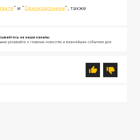
такте
" и "
Одноклассники
", также
.
сывайтесь на наши каналы
ыми узнавайте о главных новостях и важнейших событиях дня.