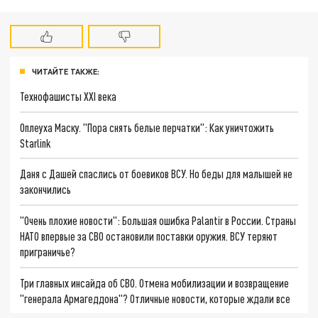
ЧИТАЙТЕ ТАКЖЕ:
Технофашисты XXI века
Оплеуха Маску. "Пора снять белые перчатки": Как уничтожить
Starlink
Даня с Дашей спаслись от боевиков ВСУ. Но беды для малышей не
закончились
"Очень плохие новости": Большая ошибка Palantir в России. Страны
НАТО впервые за СВО остановили поставки оружия. ВСУ теряют
приграничье?
Три главных инсайда об СВО. Отмена мобилизации и возвращение
"генерала Армагеддона"? Отличные новости, которые ждали все