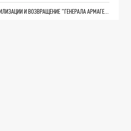
ТРИ ГЛАВНЫХ ИНСАЙДА ОБ СВО. ОТМЕНА МОБИЛИЗАЦИИ И ВОЗВРАЩЕНИЕ "ГЕНЕРАЛА АРМАГЕДДОНА"? ОТЛИЧНЫЕ НОВОСТИ, КОТОРЫЕ ЖДАЛИ ВСЕ