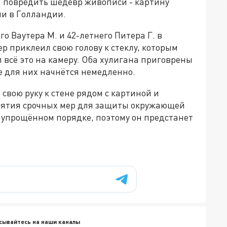
 повредить шедевр живописи - картину
ли в Голландии.
о Ваутера М. и 42-летнего Питера Г. в
р приклеил свою голову к стеклу, которым
всё это на камеру. Оба хулигана приговрены
е для них начнётся немедленно.
свою руку к стене рядом с картиной и
нятия срочных мер для защиты окружающей
в упрощённом порядке, поэтому он предстанет
сывайтесь на наши каналы