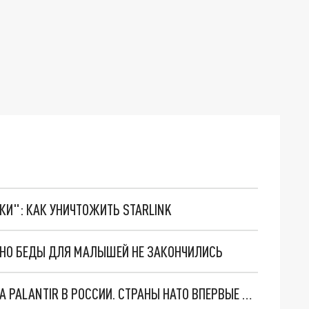
ТКИ": КАК УНИЧТОЖИТЬ STARLINK
. НО БЕДЫ ДЛЯ МАЛЫШЕЙ НЕ ЗАКОНЧИЛИСЬ
"ОЧЕНЬ ПЛОХИЕ НОВОСТИ": БОЛЬШАЯ ОШИБКА PALANTIR В РОССИИ. СТРАНЫ НАТО ВПЕРВЫЕ ЗА СВО ОСТАНОВИЛИ ПОСТАВКИ ОРУЖИЯ. ВСУ ТЕРЯЮТ ПРИГРАНИЧЬЕ?