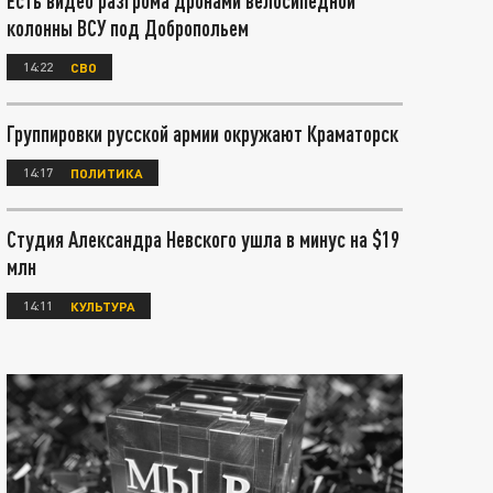
Есть видео разгрома дронами велосипедной
колонны ВСУ под Добропольем
14:22
СВО
Группировки русской армии окружают Краматорск
14:17
ПОЛИТИКА
Студия Александра Невского ушла в минус на $19
млн
14:11
КУЛЬТУРА