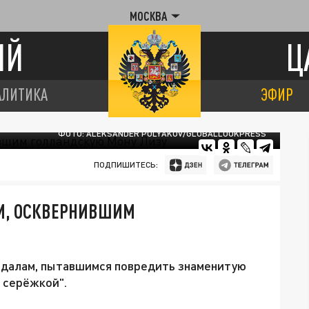
МОСКВА
ИЙ
Ц
АЛИТИКА
ЭФИР
ФОТО: ALEKSANDER POLYAKOV/GLOBALLOOKPRESS
ПОДПИШИТЕСЬ:
М, ОСКВЕРНИВШИМ
андалам, пытавшимся повредить знаменитую
 серёжкой".