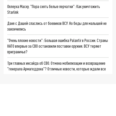
Оплеуха Маску. "Пора снять белые перчатки": Как уничтожить
Starlink
Даня с Дашей спаслись от боевиков ВСУ. Но беды для малышей не
закончились
"Очень плохие новости": Большая ошибка Palantir в России. Страны
НАТО впервые за СВО остановили поставки оружия. ВСУ теряют
приграничье?
Три главных инсайда об СВО. Отмена мобилизации и возвращение
"генерала Армагеддона"? Отличные новости, которые ждали все