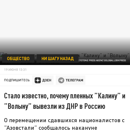
ОБЩЕСТВО
НИ ШАГУ НАЗАД
ФОТО: COVER IMAGES/KEYSTONE PRESS AGENCY/GLOBALLOOKPRESS
19 ИЮНЯ 13:31
ПОДПИШИТЕСЬ:
Стало известно, почему пленных ”Калину” и
”Волыну” вывезли из ДНР в Россию
О перемещении сдавшихся националистов с
”Азовстали” сообщалось накануне