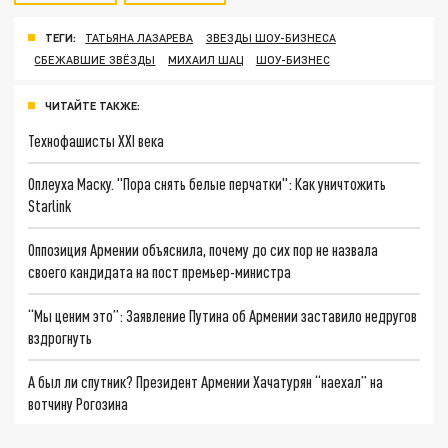
ТЕГИ:
ТАТЬЯНА ЛАЗАРЕВА
ЗВЕЗДЫ ШОУ-БИЗНЕСА
СБЕЖАВШИЕ ЗВЁЗДЫ
МИХАИЛ ШАЦ
ШОУ-БИЗНЕС
ЧИТАЙТЕ ТАКЖЕ:
Технофашисты XXI века
Оплеуха Маску. "Пора снять белые перчатки": Как уничтожить
Starlink
Оппозиция Армении объяснила, почему до сих пор не назвала
своего кандидата на пост премьер-министра
“Мы ценим это”: Заявление Путина об Армении заставило недругов
вздрогнуть
А был ли спутник? Президент Армении Хачатурян “наехал” на
вотчину Рогозина