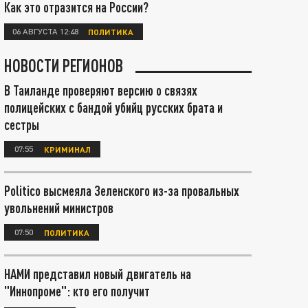
Как это отразится на России?
06 АВГУСТА 12:48
ПОЛИТИКА
НОВОСТИ РЕГИОНОВ
В Таиланде проверяют версию о связях
полицейских с бандой убийц русских брата и
сестры
07:55
КРИМИНАЛ
Politico высмеяла Зеленского из-за провальных
увольнений министров
07:50
ПОЛИТИКА
НАМИ представил новый двигатель на
"Иннопроме": кто его получит