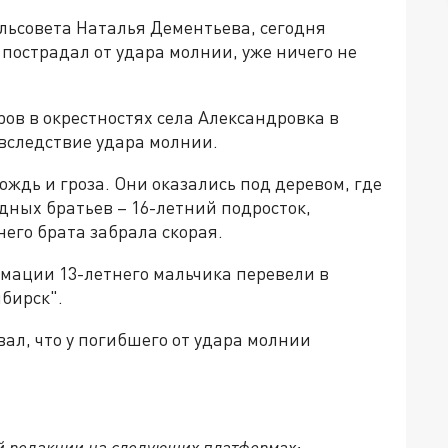
льсовета Наталья Дементьева, сегодня
 пострадал от удара молнии, уже ничего не
ров в окрестностях села Александровка в
вследствие удара молнии.
ождь и гроза. Они оказались под деревом, где
дных братьев – 16-летний подросток,
него брата забрала скорая.
имации 13-летнего мальчика перевели в
бирск".
ал, что у погибшего от удара молнии
й редакции на следующих платформах: