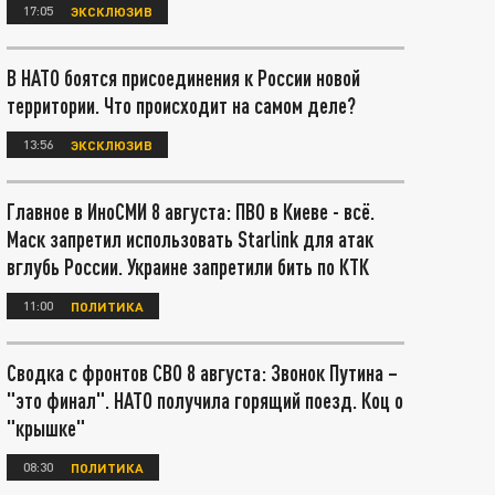
17:05
ЭКСКЛЮЗИВ
В НАТО боятся присоединения к России новой
территории. Что происходит на самом деле?
13:56
ЭКСКЛЮЗИВ
Главное в ИноСМИ 8 августа: ПВО в Киеве - всё.
Маск запретил использовать Starlink для атак
вглубь России. Украине запретили бить по КТК
11:00
ПОЛИТИКА
Сводка с фронтов СВО 8 августа: Звонок Путина –
"это финал". НАТО получила горящий поезд. Коц о
"крышке"
08:30
ПОЛИТИКА