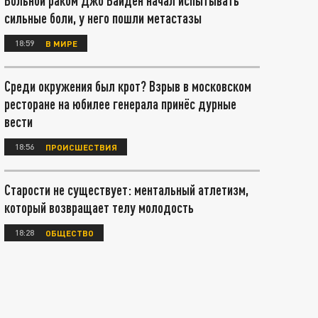
Больной раком Джо Байден начал испытывать
сильные боли, у него пошли метастазы
18:59
В МИРЕ
Среди окружения был крот? Взрыв в московском
ресторане на юбилее генерала принёс дурные
вести
18:56
ПРОИСШЕСТВИЯ
Старости не существует: ментальный атлетизм,
который возвращает телу молодость
18:28
ОБЩЕСТВО