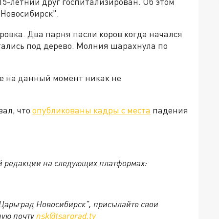
 15-летний друг госпитализирован. Об этом
Новосибирск".
овка. Два парня пасли коров когда начался
тались под дерево. Молния шарахнула по
е на данный момент никак не
вал, что
опубликованы кадры с места
падения
й редакции на следующих платформах:
"Царьград Новосибирск", присылайте свои
ную почту
nsk@tsargrad.tv