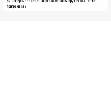
НАТО впервые за СВО остановили поставки оружия. ВСУ теряют
приграничье?