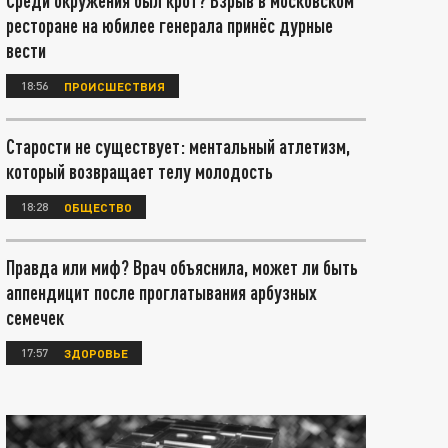
Среди окружения был крот? Взрыв в московском
ресторане на юбилее генерала принёс дурные
вести
18:56
ПРОИСШЕСТВИЯ
Старости не существует: ментальный атлетизм,
который возвращает телу молодость
18:28
ОБЩЕСТВО
Правда или миф? Врач объяснила, может ли быть
аппендицит после проглатывания арбузных
семечек
17:57
ЗДОРОВЬЕ