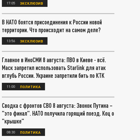
17:05
ЭКСКЛЮЗИВ
В НАТО боятся присоединения к России новой
территории. Что происходит на самом деле?
13:56
ЭКСКЛЮЗИВ
Главное в ИноСМИ 8 августа: ПВО в Киеве - всё.
Маск запретил использовать Starlink для атак
вглубь России. Украине запретили бить по КТК
11:00
ПОЛИТИКА
Сводка с фронтов СВО 8 августа: Звонок Путина –
"это финал". НАТО получила горящий поезд. Коц о
"крышке"
08:30
ПОЛИТИКА