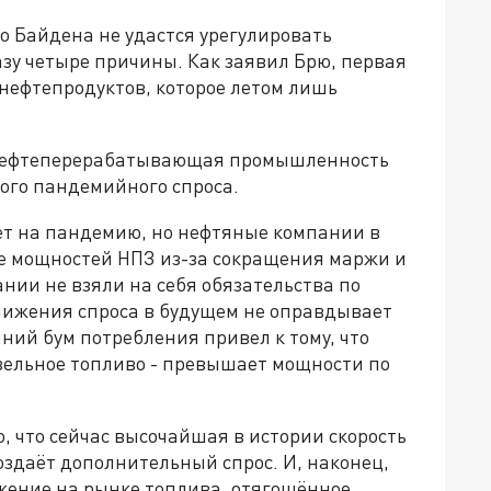
 Байдена не удастся урегулировать
азу четыре причины. Как заявил Брю, первая
 нефтепродуктов, которое летом лишь
о нефтеперерабатывающая промышленность
бого пандемийного спроса.
ет на пандемию, но нефтяные компании в
е мощностей НПЗ из-за сокращения маржи и
нии не взяли на себя обязательства по
снижения спроса в будущем не оправдывает
ний бум потребления привел к тому, что
дизельное топливо - превышает мощности по
о, что сейчас высочайшая в истории скорость
оздаёт дополнительный спрос. И, наконец,
ожение на рынке топлива, отягощённое