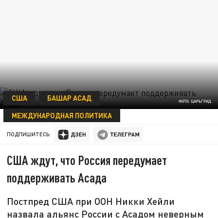
США
БАШАР АСАД
ФОТО: ЦАРЬГРАД
МЕЖДУНАРОДНАЯ ПОЛИТИКА
07 АПРЕЛЯ 20:57
ПОДПИШИТЕСЬ:
США ждут, что Россия передумает
поддерживать Асада
Постпред США при ООН Никки Хейли
назвала альянс России с Асадом неверным