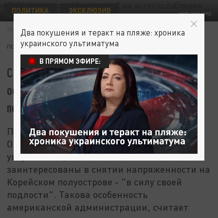
ПОЛИТИКА
ЭКСКЛЮЗИВ
ФОТО: ЦАРЬГРАД
28 ФЕВРАЛЯ 14:59
Два покушения и теракт на пляже: хроника
украинского ультиматума
ПОДПИШИТЕСЬ:
В ПРЯМОМ ЭФИРЕ:
США "в силу своей подлости" не хотят
ослабления напряженности на Корейском
полуострове - политолог
Политолог, американист Рафаэль
Ордуханян в беседе с Царьградом выразил
уверенность, что США не были
заинтересованы в снятии напряженности на
Корейском полуострове - "в силу своей
подлости". Такова особенность
американской администрации, считает