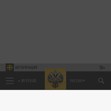
18+
АВТОРИЗАЦИЯ
89.93 EUR
РОССИЯ