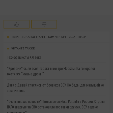
ТЕГИ:
ДОНАЛЬД ТРАМП
КИМ ЧЕН ЫН
США
КНДР
ЧИТАЙТЕ ТАКЖЕ:
Технофашисты XXI века
"Кротами" были все? Теракт в центре Москвы: На генералов
охотятся "живые дроны"
Даня с Дашей спаслись от боевиков ВСУ. Но беды для малышей не
закончились
"Очень плохие новости": Большая ошибка Palantir в России. Страны
НАТО впервые за СВО остановили поставки оружия. ВСУ теряют
приграничье?