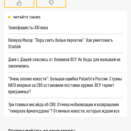
ЧИТАЙТЕ ТАКЖЕ:
Технофашисты XXI века
Оплеуха Маску. "Пора снять белые перчатки": Как уничтожить
Starlink
Даня с Дашей спаслись от боевиков ВСУ. Но беды для малышей не
закончились
"Очень плохие новости": Большая ошибка Palantir в России. Страны
НАТО впервые за СВО остановили поставки оружия. ВСУ теряют
приграничье?
Три главных инсайда об СВО. Отмена мобилизации и возвращение
"генерала Армагеддона"? Отличные новости, которые ждали все
Подписывайтесь на наши каналы