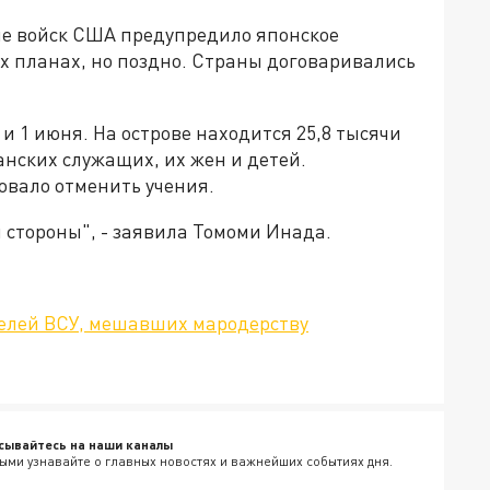
е войск США предупредило японское
х планах, но поздно. Страны договаривались
и 1 июня. На острове находится 25,8 тысячи
нских служащих, их жен и детей.
вало отменить учения.
 стороны", - заявила Томоми Инада.
телей ВСУ, мешавших мародерству
сывайтесь на наши каналы
ыми узнавайте о главных новостях и важнейших событиях дня.