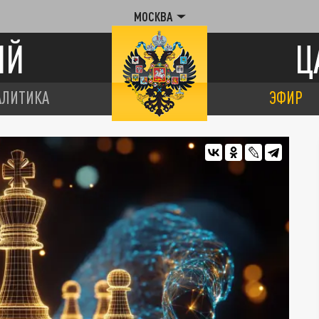
МОСКВА
ИЙ
Ц
АЛИТИКА
ЭФИР