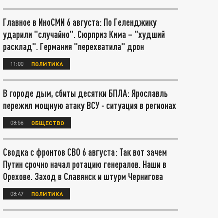
Главное в ИноСМИ 6 августа: По Геленджику
ударили "случайно". Сюрприз Кима – "худший
расклад". Германия "перехватила" дрон
11:00
ПОЛИТИКА
В городе дым, сбиты десятки БПЛА: Ярославль
пережил мощную атаку ВСУ - ситуация в регионах
08:56
ОБЩЕСТВО
Сводка с фронтов СВО 6 августа: Так вот зачем
Путин срочно начал ротацию генералов. Наши в
Орехове. Заход в Славянск и штурм Чернигова
08:47
ПОЛИТИКА