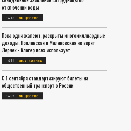
скандальное заявление сотрудницы об
отключении воды
14:12
ОБЩЕСТВО
Пока одни жалеют, раскрыты многомиллиардные
доходы. Поплавская и Малиновская не верят
Лерчек - блогер всех использует
14:11
ШОУ-БИЗНЕС
С 1 сентября стандартизируют билеты на
общественный транспорт в России
14:07
ОБЩЕСТВО