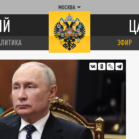
МОСКВА
ИЙ
Ц
АЛИТИКА
ЭФИР