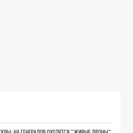
ОСКВЫ: НА ГЕНЕРАЛОВ ОХОТЯТСЯ "ЖИВЫЕ ДРОНЫ"