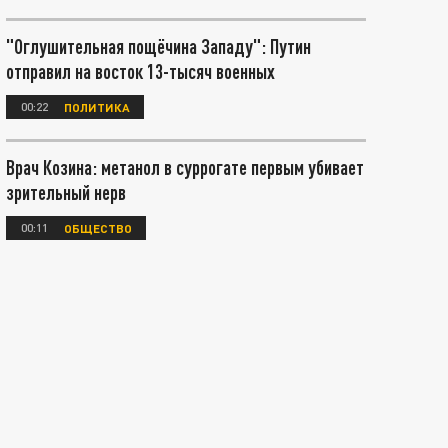
"Оглушительная пощёчина Западу": Путин
отправил на восток 13-тысяч военных
00:22
ПОЛИТИКА
Врач Козина: метанол в суррогате первым убивает
зрительный нерв
00:11
ОБЩЕСТВО