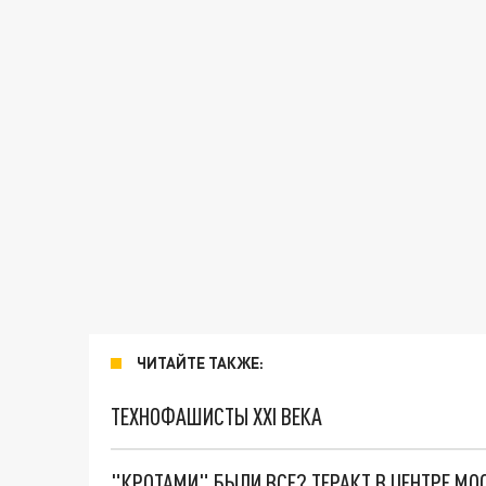
ЧИТАЙТЕ ТАКЖЕ:
ТЕХНОФАШИСТЫ XXI ВЕКА
"КРОТАМИ" БЫЛИ ВСЕ? ТЕРАКТ В ЦЕНТРЕ М