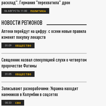
расклад". Германия "перехватила" дрон
06 АВГУСТА 11:00
ПОЛИТИКА
НОВОСТИ РЕГИОНОВ
Аптеки перейдут на цифру: с осени новые правила
изменят покупку лекарств
01:09
ОБЩЕСТВО
Священник назвал спекуляцией слухи о четвертом
пророчестве Фатимы
01:05
ОБЩЕСТВО
Записывают разнорабочими: Украина находит
наемников в Колумбии в соцсетях
00:33
СВО