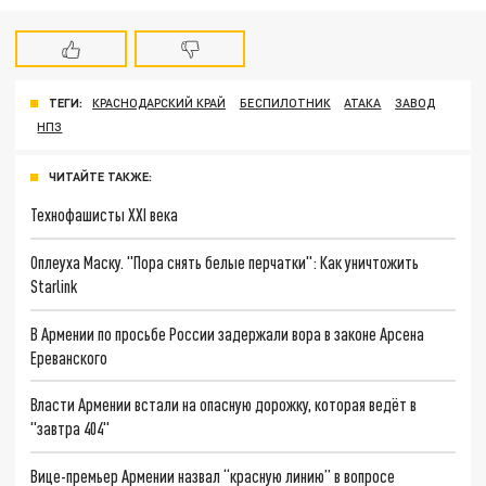
ТЕГИ:
КРАСНОДАРСКИЙ КРАЙ
БЕСПИЛОТНИК
АТАКА
ЗАВОД
НПЗ
ЧИТАЙТЕ ТАКЖЕ:
Технофашисты XXI века
Оплеуха Маску. "Пора снять белые перчатки": Как уничтожить
Starlink
В Армении по просьбе России задержали вора в законе Арсена
Ереванского
Власти Армении встали на опасную дорожку, которая ведёт в
"завтра 404"
Вице-премьер Армении назвал “красную линию” в вопросе